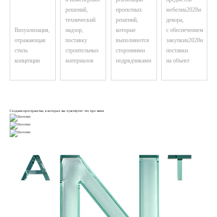
решений,
проектных
мебелиu2028и
технический
решений,
декора,
Визуализация,
надзор,
которые
с обеспечением
отражающая
поставку
выполняются
закупкиu2028и
стиль
строительных
сторонними
поставки
концепции
материалов
подрядчиками
на объект
Создаем пространства, в которых вы чувствуете: это про меня