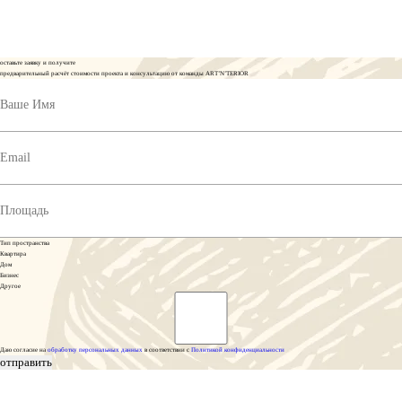
оставьте заявку и получите
предварительный расчёт стоимости проекта и консультацию от команды ART’N’TERIOR
Тип пространства
Квартира
Дом
Бизнес
Другое
Даю согласие на
обработку персональных данных
в соответствии с
Политикой конфиденциальности
отправить