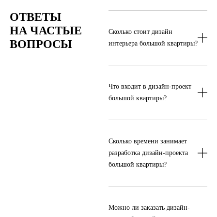
ОТВЕТЫ 
НА ЧАСТЫЕ 
Сколько стоит дизайн
ВОПРОСЫ
интерьера большой квартиры?
Стоимость зависит от площади,
планировки, состава работ и уровня
Что входит в дизайн-проект
детализации. Ориентир для услуги —
от 10 000 р./м².
большой квартиры?
В состав работ входят обмерный план,
планировочные решения, визуальная
Сколько времени занимает
концепция, 3D-визуализации, рабочая
документация и ведомости материалов.
разработка дизайн-проекта
большой квартиры?
Срок зависит от площади, количества
помещений, сложности решений
Можно ли заказать дизайн-
и скорости согласований. После