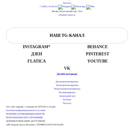
Таунхаус
+7 (495) 135-00-33
Москва, Подсосенский пер. 23с4
info@art-n-terior.ru
НАШ TG-КАНАЛ
INSTAGRAM*
BEHANCE
ДЗЕН
PINTEREST
FLATICA
YOUTUBE
VK
Дизайн интерьера
Двухкомнатная квартира
Трехкомнатная квартира
Четырехкомнатная квартира
Большая квартира
Загородный дом
Коттедж
Таунхаус
Этот сайт защищен с помощью reCAPTCHA и Google,
политика конфиденциальности
и
условия
ПОЛИТИКА КОНФИДЕНЦИАЛЬНОСТИ
ПОЛЬЗОВАТЕЛЬСКОЕ СОГЛАШЕНИЕ
АРХИТЕКТУРНОЕ БЮРО ART’N’TERIOR
«ИП Андреев Артур Игоревич» ОГРНИП:324265100164299