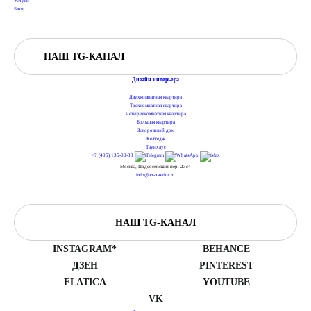
Услуги
Блог
НАШ TG-КАНАЛ
Дизайн интерьера
Двухкомнатная квартира
Трехкомнатная квартира
Четырехкомнатная квартира
Большая квартира
Загородный дом
Коттедж
Таунхаус
+7 (495) 135-00-33
Москва, Подсосенский пер. 23с4
info@art-n-terior.ru
НАШ TG-КАНАЛ
INSTAGRAM*
BEHANCE
ДЗЕН
PINTEREST
FLATICA
YOUTUBE
VK