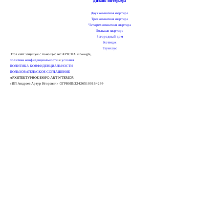
Дизайн интерьера
Двухкомнатная квартира
Трехкомнатная квартира
Четырехкомнатная квартира
Большая квартира
Загородный дом
Коттедж
Таунхаус
Этот сайт защищен с помощью reCAPTCHA и Google,
политика конфиденциальности
и
условия
ПОЛИТИКА КОНФИДЕНЦИАЛЬНОСТИ
ПОЛЬЗОВАТЕЛЬСКОЕ СОГЛАШЕНИЕ
АРХИТЕКТУРНОЕ БЮРО ART’N’TERIOR
«ИП Андреев Артур Игоревич» ОГРНИП:324265100164299