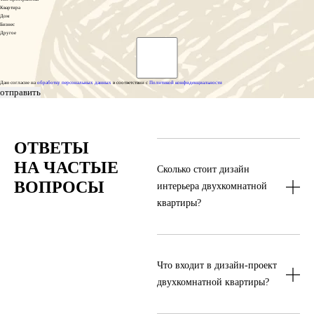
Квартира
Дом
Бизнес
Другое
Даю согласие на
обработку персональных данных
в соответствии с
Политикой конфиденциальности
отправить
ОТВЕТЫ 
НА ЧАСТЫЕ 
Сколько стоит дизайн
ВОПРОСЫ
интерьера двухкомнатной
квартиры?
Стоимость зависит от площади,
планировки, состава работ и уровня
Что входит в дизайн-проект
детализации. Ориентир для услуги —
от 10 000 р./м².
двухкомнатной квартиры?