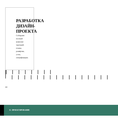
РАЗРАБОТКА 
ДИЗАЙН-
ПРОЕКТА
Собираем
полный
комплект
чертежей:
планы,
развёртки,
узлы,
спецификации.
05
04
II. ПРОЕКТИРОВАНИЕ