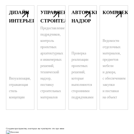
ДИЗАЙН
УПРАВЛЕНИЕ
АВТОРСКИЙ
КОМПЛЕКТ
ИНТЕРЬЕРА
СТРОИТЕЛЬСТВОМ
НАДЗОР
Предоставление
подрядчиков,
контроль
Ведомости
проектных
отделочных
архитектурных
Проверка
материалов,
и инженерных
реализации
предметов
решений,
проектных
мебели
технический
решений,
и декора,
Визуализация,
надзор,
которые
с обеспечением
отражающая
поставку
выполняются
закупки
стиль
строительных
сторонними
и поставки
концепции
материалов
подрядчиками
на объект
Создаем пространства, в которых вы чувствуете: это про меня