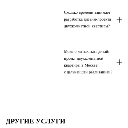
В состав работ входят обмерный план,
планировочные решения, визуальная
Сколько времени занимает
концепция, 3D-визуализации, рабочая
документация и ведомости материалов
разработка дизайн-проекта
двухкомнатной квартиры?
Срок зависит от площади, сложности
решений и скорости согласований.
Можно ли заказать дизайн-
После знакомства с квартирой команда
сможет назвать реалистичные сроки.
проект двухкомнатной
квартиры в Москве
с дальнейшей реализацией?
Да, вместе с дизайн-проектом можно
подключить комплектацию, авторский
надзор и управление строительством.
ДРУГИЕ УСЛУГИ